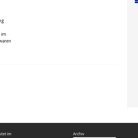
ng
 im
 waren
stet im
Archiv