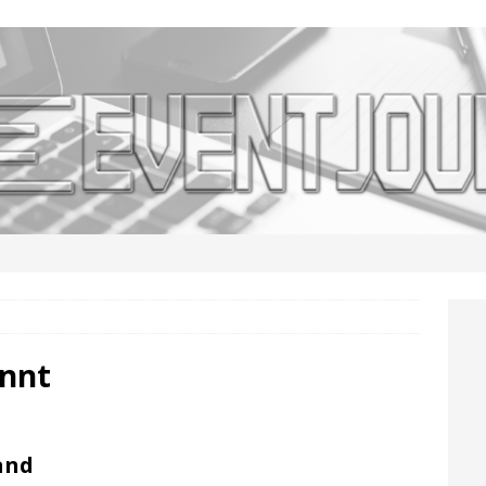
ennt
and