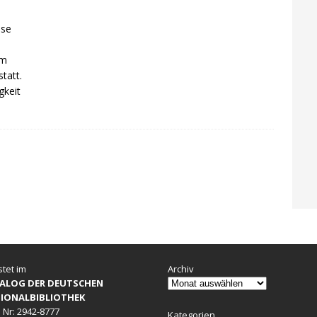
sse
n
em
tatt.
gkeit
stet im
Archiv
ALOG DER DEUTSCHEN
IONALBIBLIOTHEK
 Nr: 2942-8777
Kategorien