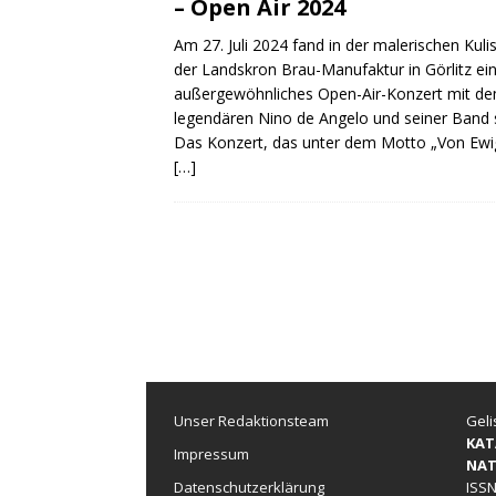
– Open Air 2024
Am 27. Juli 2024 fand in der malerischen Kuli
der Landskron Brau-Manufaktur in Görlitz ei
außergewöhnliches Open-Air-Konzert mit d
legendären Nino de Angelo und seiner Band s
Das Konzert, das unter dem Motto „Von Ewi
[…]
Unser Redaktionsteam
Geli
KAT
Impressum
NAT
Datenschutzerklärung
ISSN