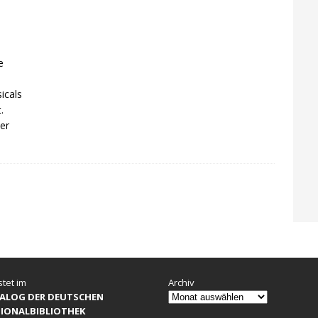
e
icals
.
ner
stet im
Archiv
ALOG DER DEUTSCHEN
IONALBIBLIOTHEK