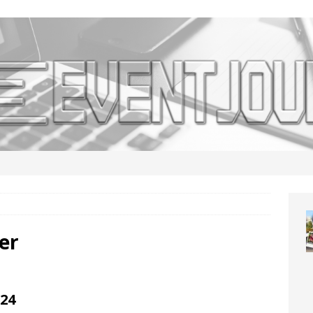
er
24