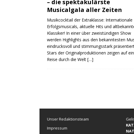
– die spektakulärste
Musicalgala aller Zeiten
Musikcocktail der Extraklasse: Internationale
Erfolgsmusicals, aktuelle Hits und altbekannt
Klassiker! In einer über zweistündigen Show
werden Highlights aus den bekanntesten Mus
eindrucksvoll und stimmungsstark präsentiert
Stars der Originalproduktionen zeigen auf ei
Reise durch die Welt
[…]
Unser Redaktionsteam
Geli
KAT
Impressum
NAT