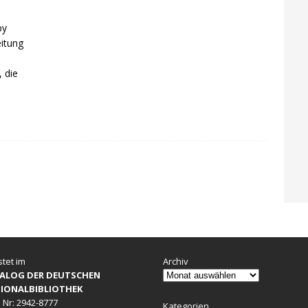
by
eitung
 die
stet im
Archiv
ALOG DER DEUTSCHEN
IONALBIBLIOTHEK
 Nr: 2942-8777
Kategorien