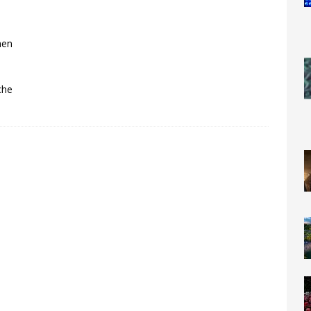
s
hen
che