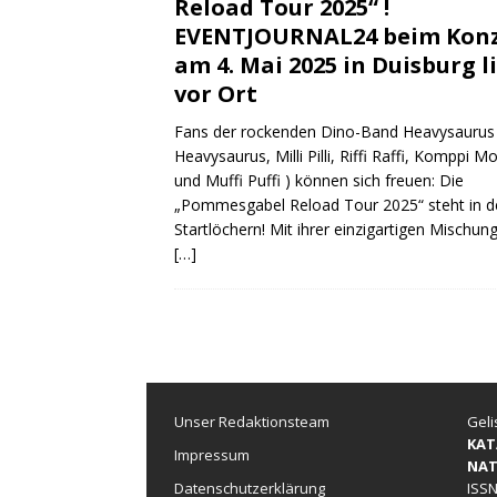
Reload Tour 2025“ !
EVENTJOURNAL24 beim Konz
am 4. Mai 2025 in Duisburg l
vor Ort
Fans der rockenden Dino-Band Heavysaurus 
Heavysaurus, Milli Pilli, Riffi Raffi, Komppi 
und Muffi Puffi ) können sich freuen: Die
„Pommesgabel Reload Tour 2025“ steht in d
Startlöchern! Mit ihrer einzigartigen Mischun
[…]
Unser Redaktionsteam
Geli
KAT
Impressum
NAT
Datenschutzerklärung
ISSN