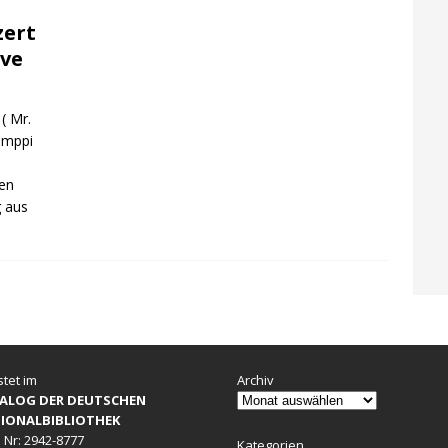
ert
ive
( Mr.
Momppi
en
g aus
stet im
Archiv
ALOG DER DEUTSCHEN
IONALBIBLIOTHEK
 Nr: 2942-8777
Kategorien