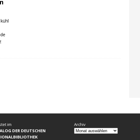
en
 kühl
nde
z
stet im
Archiv
ALOG DER DEUTSCHEN
IONALBIBLIOTHEK