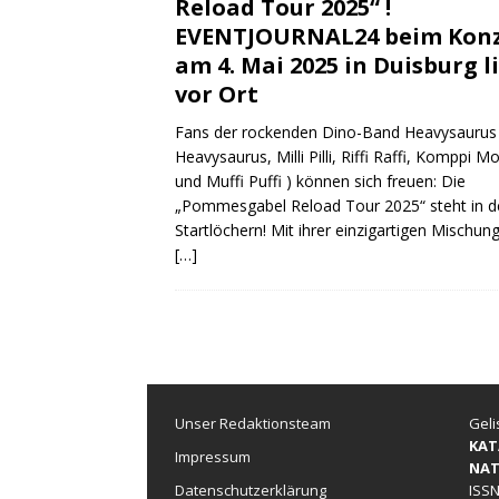
Reload Tour 2025“ !
EVENTJOURNAL24 beim Konz
am 4. Mai 2025 in Duisburg l
vor Ort
Fans der rockenden Dino-Band Heavysaurus 
Heavysaurus, Milli Pilli, Riffi Raffi, Komppi 
und Muffi Puffi ) können sich freuen: Die
„Pommesgabel Reload Tour 2025“ steht in d
Startlöchern! Mit ihrer einzigartigen Mischun
[…]
Unser Redaktionsteam
Geli
KAT
Impressum
NAT
Datenschutzerklärung
ISSN