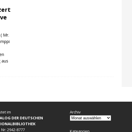
ert
ive
( Mr.
Momppi
en
g aus
stet im
Archiv
ALOG DER DEUTSCHEN
IONALBIBLIOTHEK
 Nr: 2942-8777
Kategorien