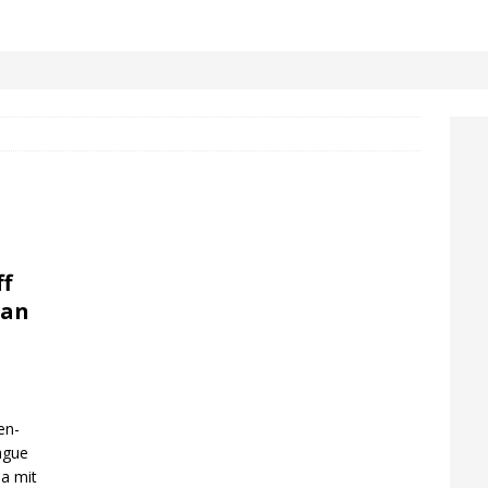
f
ean
en-
ague
ua mit