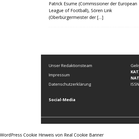
Patrick Esume (Commissioner der European
League of Football), Sören Link
(Oberbürgermeister der
[…]
Unser Redaktionsteam
Geli
KAT
Impressum
NAT
Datenschutzerklärung
ISSN
Social-Media
WordPress Cookie Hinweis von Real Cookie Banner