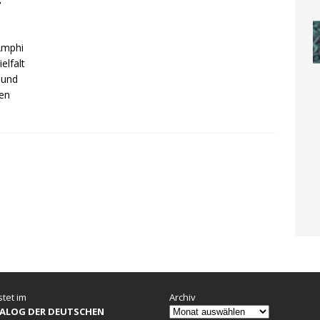
r
Amphi
elfalt
 und
nen
stet im
Archiv
ALOG DER DEUTSCHEN