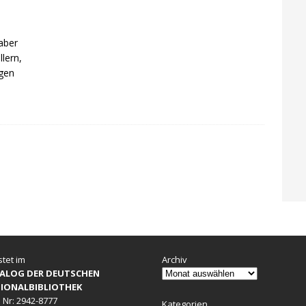
aber
llern,
igen
stet im
Archiv
ALOG DER DEUTSCHEN
IONALBIBLIOTHEK
 Nr: 2942-8777
Kategorien