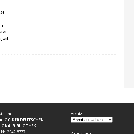
sse
n
em
tatt.
gkeit
stet im
Archiv
ALOG DER DEUTSCHEN
IONALBIBLIOTHEK
 Nr: 2942-8777
Kategorien