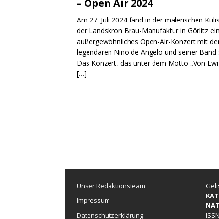
– Open Air 2024
Am 27. Juli 2024 fand in der malerischen Kuli
der Landskron Brau-Manufaktur in Görlitz ei
außergewöhnliches Open-Air-Konzert mit d
legendären Nino de Angelo und seiner Band s
Das Konzert, das unter dem Motto „Von Ewi
[…]
Unser Redaktionsteam
Geli
KAT
Impressum
NAT
Datenschutzerklärung
ISSN