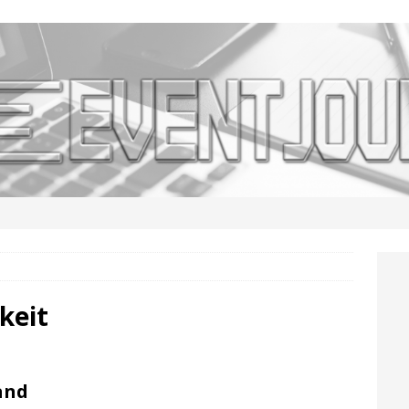
keit
and