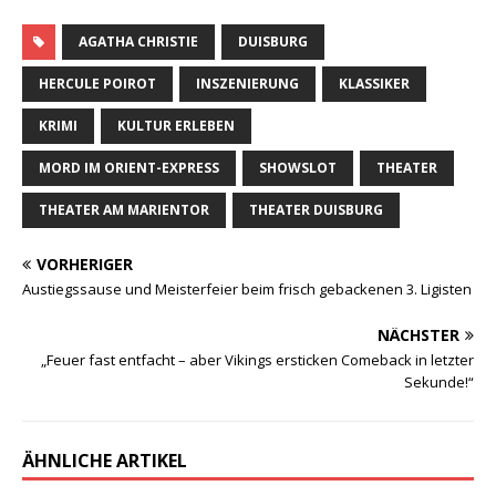
AGATHA CHRISTIE
DUISBURG
HERCULE POIROT
INSZENIERUNG
KLASSIKER
KRIMI
KULTUR ERLEBEN
MORD IM ORIENT-EXPRESS
SHOWSLOT
THEATER
THEATER AM MARIENTOR
THEATER DUISBURG
VORHERIGER
Austiegssause und Meisterfeier beim frisch gebackenen 3. Ligisten
NÄCHSTER
„Feuer fast entfacht – aber Vikings ersticken Comeback in letzter
Sekunde!“
ÄHNLICHE ARTIKEL